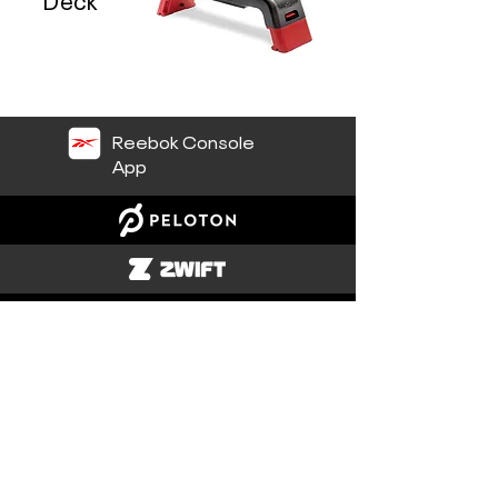
Reebok Console
App
KATALOG
Cardio