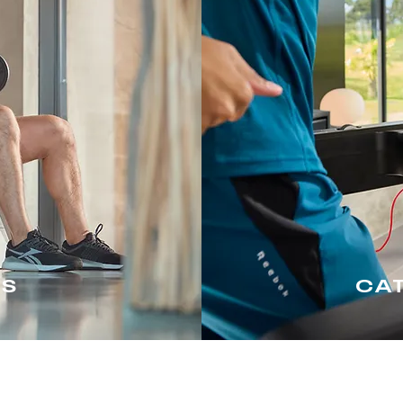
ES
CA