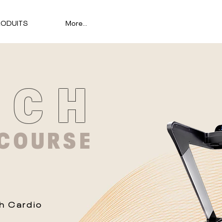
RODUITS
More...
ECH
 COURSE
h Cardio