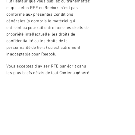
l’utilisateur que vous publiez ou transmettez
et qui, selon RFE ou Reebok, n’est pas
conforme aux présentes Conditions
générales (y compris le matériel qui
enfreint ou pourrait enfreindre les droits de
propriété intellectuelle, les droits de
confidentialité ou les droits de la
personnalité de tiers) ou est autrement
inacceptable pour Reebok.
Vous acceptez d’aviser RFE par écrit dans
les plus brefs délais de tout Contenu généré
par l’utilisateur (ou autre Contenu) qui
enfreint les présentes Conditions
générales. Vous acceptez de fournir à RFE
suffisamment d’informations pour
permettre à RFE de vérifier si le Contenu
généré par l’utilisateur (ou tout autre
Contenu) enfreint les présentes Conditions
générales. RFE s’engage à faire des efforts
de bonne foi pour enquêter sur une telle