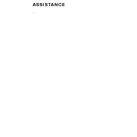
ASSISTANCE
Nous contacter
Assistance produits
Enregistrement
INFORMATION
Conditions
Politique de confidentialité
California Proposition 65